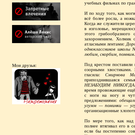
учебных фильмах по гра
И по ходу того, как мог
всё более росла, а ножк
Когда же служители цер
в изголовье, мерещилос
этого грибообразного 
захоронением. Холмик 
атласными лентами:
Доро
одноклассников школы 
любим, скорбим, помним
Под крестом поставили 
Мои друзья:
озорными хвостиками. 
гласила:
Смирнова Ма
припозднившаяся семь
НЕЗАБУДИМ НИКОГДА. 
время провожающие ещё 
с ноги на ногу и чут
предложениями:
обещал
угумм — поминки — уг
организационные хлопот
По мере того, как над
полнее втягивал его в 
если бы постепенно со