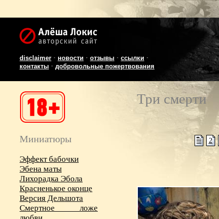
·
·
·
·
disclaimer
новости
отзывы
ссылки
·
контакты
добровольные пожертвования
Три смерти
Миниатюры
2
Эффект бабочки
Эбена маты
Лихорадка Эбола
Красненькое оконце
Версия Дельшота
Смертное ложе
любви