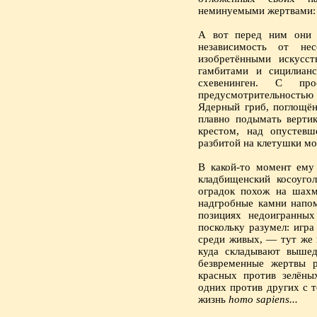
неминуемыми жертвами: 
А вот перед ним они 
независимость от не
изобретёнными искусст
гамбитами и сицилиан
схевенинген. С пр
предусмотрительностью
Ядерный гриб, поглощён
плавно подымать верти
крестом, над опустевш
разбитой на клетушки мо
В какой-то момент ему 
кладбищенский косоуго
оградок похож на шахм
надгробные камни напо
позициях недоигранных
поскольку разумел: игр
среди живых, — тут же
куда складывают выше
безвременные жертвы р
красных против зелёны
одних против других с 
жизнь
homo sapiens...