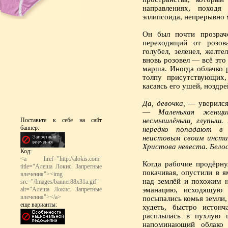
направлениях, походя
эллипсоида, непрерывно
Он был почти прозраче
переходящий от розов
голубел, зеленел, желте
вновь розовел — всё это
марша. Иногда облачко 
толпу присутствующих,
касаясь его ушей, ноздре
Да, девочка,
— уверился
—
Маленькая женщи
Поставьте к себе на сайт
несмышлёныш, глупыш. 
баннер:
нередко попадают в
неистовым своим инсти
Христова невеста. Бел
Код:
<a href="http://alokis.com"
Когда рабочие продёрну
title="Алеша Локис. Запретные
покачивая, опустили в 
влечения"><img
над землёй и похожим н
src="/Images/banner88x31a.gif"
alt="Алеша Локис. Запретные
эманацию, исходящую 
влечения"></a>
посыпались комья земли, 
еще варианты:
худеть, быстро истонч
расплылась в пухлую ш
напоминающий облако 