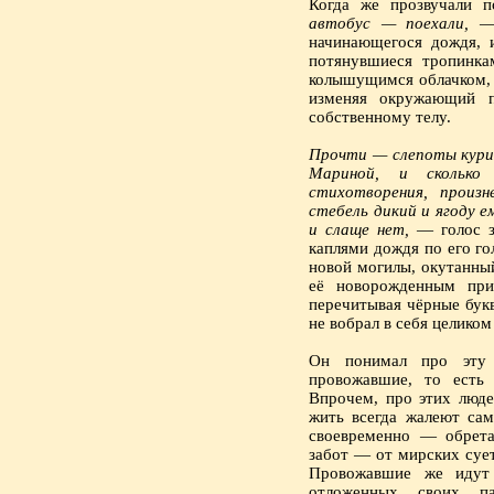
Когда же прозвучали 
автобус — поехали,
— 
начинающегося дождя, 
потянувшиеся тропинка
колышущимся облачком, 
изменяя окружающий п
собственному телу.
Прочти — слепоты курин
Мариной, и сколько
стихотворения, произ
стебель дикий и ягоду е
и слаще нет,
— голос зв
каплями дождя по его гол
новой могилы, окутанны
её новорожденным при
перечитывая чёрные бук
не вобрал в себя целиком
Он понимал про эту
провожавшие, то есть
Впрочем, про этих люде
жить всегда жалеют са
своевременно — обрет
забот — от мирских суе
Провожавшие же идут
отложенных своих п