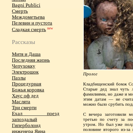
Bagni Publici
Смерть
Междометьева
Пелевин и пустота
new
Сладкая смерть
Рассказы
Митя и Даша
Последняя жизнь
Чепухокку
Электрошок
Пролог
Пазлы
Процедурная
Кладбищенский бомж Со
Старые дед знал чуть 
Божья коровка
фамилиями, но даже и мн
Хаус оф дед
этим датам — не счит
Маслята
можно было срубить под
Три смерти
Ехал поезд
С вечера заготовили м
запоздалый
третью по счету за по
утром. Но был уже полд
Гиперболоид
половине второго из-за
инженера Яина