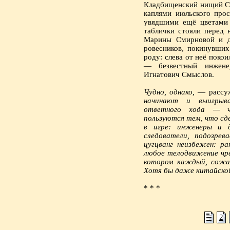
Кладбищенский нищий Со
каплями июльского про
увядшими ещё цветами 
таблички стояли перед 
Марины Смирновой и дв
ровесников, покинувших
роду: слева от неё покои
— безвестный инжене
Игнатович Смыслов.
Чудно, однако,
— рассуж
начинают и выигрыв
ответного хода — чё
пользуются тем, что сде
в игре: инженеры и д
следователи, подозре
цугцванг неизбежен: р
любое телодвижение чр
котором каждый, сожал
Хотя бы даже китайско
* * *
2