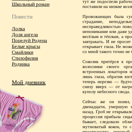
тут же подоспели рабоч
Школьный роман
поставили на низкие козл
Повести
Провожающих была сущ
страдание, неподде
несправедливостью пово
Лолка
непонимание или даже уд
Доля ангела
весёлым и тёплым, а пр
Поцелуй Родена
завтракать. И не проси
Белые крысы
открывает глаза. Не мож
со мной такого точно не 
Смайлики
Стилофилия
Соколик притёрся к пр
Родинка
волосинки своего ор
встроенных локаторов 
лишь глаза, обратив взг
Мой дневник
теперь нерезко — будт
снизу вверх — от нагр
куполу небесного свода.
Сейчас же он понял, 
двенадцати, умершую 
назад. Гроб не открывал
процессия прибыла сюда
бывает, следовало обла
мутноватый кокон, то 
пространства, который