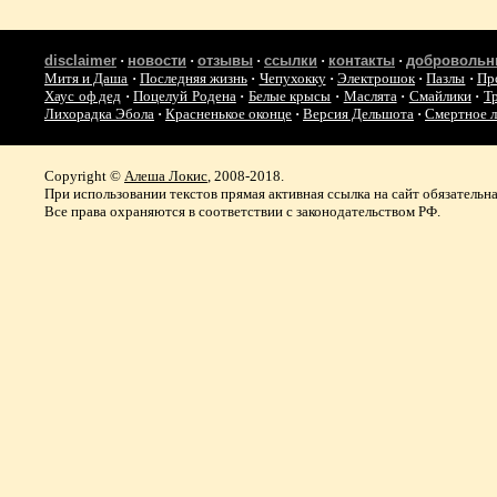
disclaimer
·
новости
·
отзывы
·
ссылки
·
контакты
·
добровольн
Митя и Даша
·
Последняя жизнь
·
Чепухокку
·
Электрошок
·
Пазлы
·
Пр
Хаус оф дед
·
Поцелуй Родена
·
Белые крысы
·
Маслята
·
Смайлики
·
Т
Лихорадка Эбола
·
Красненькое оконце
·
Версия Дельшота
·
Смертное 
Copyright ©
Алеша Локис
, 2008-2018.
При использовании текстов прямая активная ссылка на сайт обязательна
Все права охраняются в соответствии с законодательством РФ.