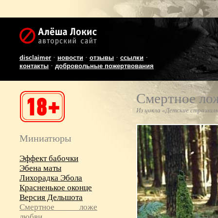
·
·
·
·
disclaimer
новости
отзывы
ссылки
·
контакты
добровольные пожертвования
Смертное ло
Из цикла «Детские страшил
Миниатюры
Эффект бабочки
Эбена маты
Лихорадка Эбола
Красненькое оконце
Версия Дельшота
Смертное ложе
любви