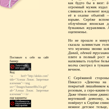
как будто бы в визг:
й
огромный мужик издал 
слившись в момент воеди
её в охапке объятий 
взрыве. Серёже вспо
облучённая японская д
бумажных журавликов. А
оцепененье.
Но не прошло и минуты
сказала заливистым гол
что мужчина звонко шлё
Давай, одевай трусишки
плите в полный рост и
Поставьте к себе на сайт
напяливать голубое бел
баннер:
молча смотрел в туманн
вечном.
Код:
<a href="http://alokis.com"
С Серёжиной стороны
title="Алеша Локис. Запретные
Пикассо «Девочка на
влечения"><img
покрытый лишайником ка
src="/Images/banner88x31a.gif"
розовым, а серо-каким-т
alt="Алеша Локис. Запретные
Даже тёмно-синие джинсы
влечения"></a>
еще варианты:
вертевший девчонку, 
повёрнут к Серёже спино
нежное детское тельце,