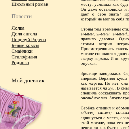
Школьный роман
месту, услышал как будт
Он даже остановился и 
даёт о себе знать? Кр
Повести
который не мог за себя п
Лолка
Стоны тем временем стал
Доля ангела
ы-ыыы, ы-ыыы, ы-ыыы!
.
правило девочка. Одно
Поцелуй Родена
стонам вторил негр
Белые крысы
Присмотревшись сквозь 
Смайлики
могиле сношаются двое:
Стилофилия
сверху верхом. И он крут
Родинка
опуская.
Зрелище заворожило Се
впервые. Верхняя кукла 
Мой дневник
как жертва. Но нет, она
называется
на хуй
. В смы
спешила соскакивать пр
очевидное зло
. Злоупотр
Серёжа опешил и обомле
ый-язз, ый-язз; ы-ы
сдвинуться с места, сло
этой могиле, пока его н
переходя как будто в ви