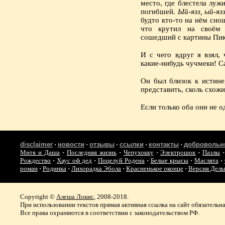
место, где блестела луж
погибшей.
Ый-язз, ый-язз
будто кто-то на нём сно
что крутил на своём 
сошедший с картины Пик
И с чего вдруг я взял,
какие-нибудь чучмеки! Са
Он был близок к истине
представить, сколь схож
Если только оба они не о
disclaimer
·
новости
·
отзывы
·
ссылки
·
контакты
·
добровольн
Митя и Даша
·
Последняя жизнь
·
Чепухокку
·
Электрошок
·
Пазлы
Рождество
·
Хаус оф дед
·
Поцелуй Родена
·
Белые крысы
·
Маслята
·
роман
·
Родинка
·
Лихорадка Эбола
·
Красненькое оконце
·
Версия Дел
Copyright ©
Алеша Локис
, 2008-2018.
При использовании текстов прямая активная ссылка на сайт обязательна
Все права охраняются в соответствии с законодательством РФ.