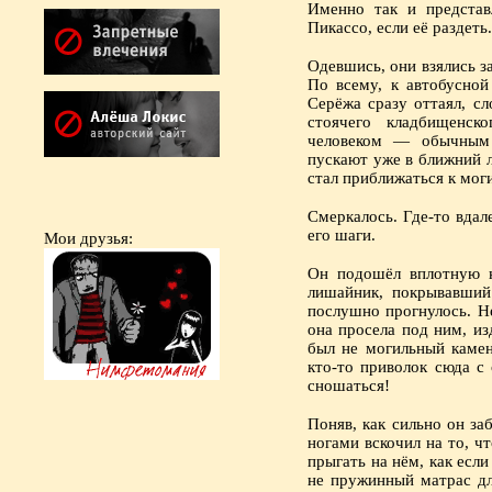
Именно так и представ
Пикассо, если её раздеть.
Одевшись, они взялись з
По всему, к автобусной
Серёжа сразу оттаял, с
стоячего кладбищенск
человеком — обычным 
пускают уже в ближний 
стал приближаться к мог
Смеркалось. Где-то вдал
его шаги.
Мои друзья:
Он подошёл вплотную к
лишайник, покрывавший
послушно прогнулось. Не
она просела под ним, из
был не могильный камен
кто-то приволок сюда с
сношаться!
Поняв, как сильно он за
ногами вскочил на то, ч
прыгать на нём, как если
не пружинный матрас дл