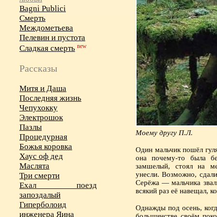
Bagni Publici
Смерть
Междометьева
Пелевин и пустота
new
Сладкая смерть
Рассказы
Митя и Даша
Последняя жизнь
Чепухокку
Электрошок
Пазлы
Моему другу П.Л.
Процедурная
Божья коровка
Один мальчик пошёл гуля
Хаус оф дед
она почему-то была бе
Маслята
замшелый, стоял на ме
унесли. Возможно, сдали
Три смерти
Серёжа — мальчика звал
Ехал поезд
всякий раз её навещал, к
запоздалый
Гиперболоид
Однажды под осень, когд
инженера Яина
большинстве своём поко